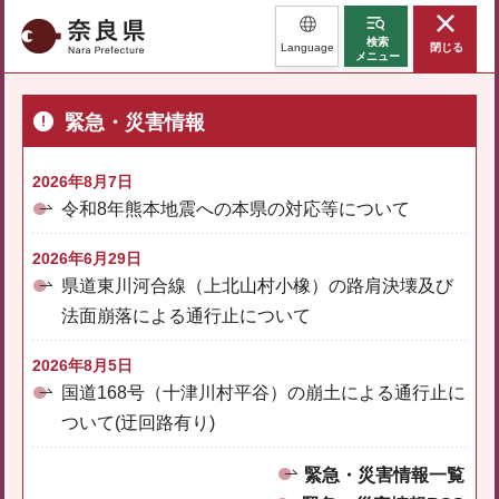
奈良県
検索
Language
閉じる
メニュー
緊急・災害情報
2026年8月7日
令和8年熊本地震への本県の対応等について
2026年6月29日
県道東川河合線（上北山村小橡）の路肩決壊及び
法面崩落による通行止について
2026年8月5日
国道168号（十津川村平谷）の崩土による通行止に
ついて(迂回路有り)
緊急・災害情報一覧