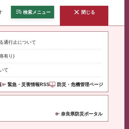
す
検索
メニュー
閉じる
る通行止について
路有り)
いて
覧
緊急・災害情報RSS
防災・危機管理ページ
奈良県防災ポータル