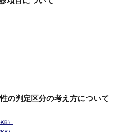
問診項目について
。
要性の判定区分の考え方について
0KB）
2KB）