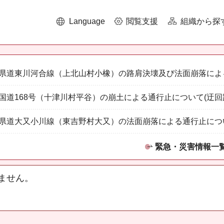
Language
閲覧支援
組織から探
県道東川河合線（上北山村小橡）の路肩決壊及び法面崩落によ
国道168号（十津川村平谷）の崩土による通行止について(迂回
県道大又小川線（東吉野村大又）の法面崩落による通行止につ
緊急・災害情報一
ません。