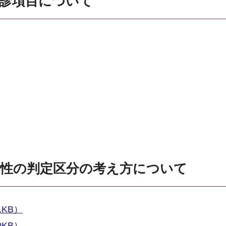
問診項目について
。
要性の判定区分の考え方について
1KB）
0KB）