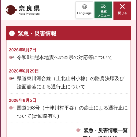
奈良県
検索
Language
閉じる
メニュー
緊急・災害情報
2026年8月7日
令和8年熊本地震への本県の対応等について
2026年6月29日
県道東川河合線（上北山村小橡）の路肩決壊及び
法面崩落による通行止について
2026年8月5日
国道168号（十津川村平谷）の崩土による通行止に
ついて(迂回路有り)
緊急・災害情報一覧