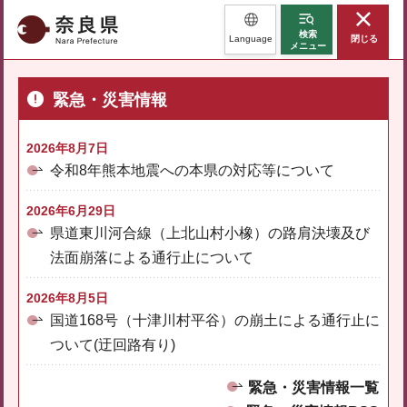
奈良県
検索
Language
閉じる
メニュー
緊急・災害情報
2026年8月7日
令和8年熊本地震への本県の対応等について
2026年6月29日
県道東川河合線（上北山村小橡）の路肩決壊及び
法面崩落による通行止について
2026年8月5日
国道168号（十津川村平谷）の崩土による通行止に
ついて(迂回路有り)
緊急・災害情報一覧