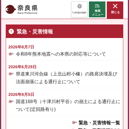
奈良県
検索
Language
閉じる
メニュー
緊急・災害情報
2026年8月7日
令和8年熊本地震への本県の対応等について
2026年6月29日
県道東川河合線（上北山村小橡）の路肩決壊及び
法面崩落による通行止について
2026年8月5日
国道168号（十津川村平谷）の崩土による通行止に
ついて(迂回路有り)
緊急・災害情報一覧