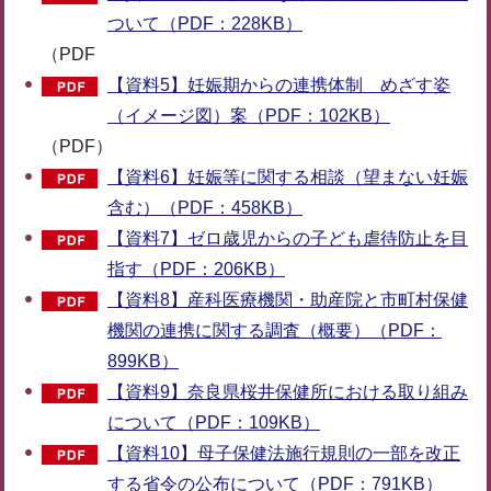
ついて（PDF：228KB）
（PDF
【資料5】妊娠期からの連携体制 めざす姿
（イメージ図）案（PDF：102KB）
（PDF）
【資料6】妊娠等に関する相談（望まない妊娠
含む）（PDF：458KB）
【資料7】ゼロ歳児からの子ども虐待防止を目
指す（PDF：206KB）
【資料8】産科医療機関・助産院と市町村保健
機関の連携に関する調査（概要）（PDF：
899KB）
【資料9】奈良県桜井保健所における取り組み
について（PDF：109KB）
【資料10】母子保健法施行規則の一部を改正
する省令の公布について（PDF：791KB）