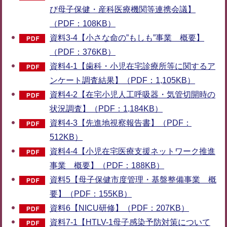
び母子保健・産科医療機関等連携会議】
（PDF：108KB）
資料3-4【小さな命の”もしも”事業 概要】
（PDF：376KB）
資料4-1【歯科・小児在宅診療所等に関するア
ンケート調査結果】（PDF：1,105KB）
資料4-2【在宅小児人工呼吸器・気管切開時の
状況調査】（PDF：1,184KB）
資料4-3【先進地視察報告書】（PDF：
512KB）
資料4-4【小児在宅医療支援ネットワーク推進
事業 概要】（PDF：188KB）
資料5【母子保健市度管理・基盤整備事業 概
要】（PDF：155KB）
資料6【NICU研修】（PDF：207KB）
資料7-1【HTLV-1母子感染予防対策について