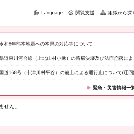
Language
閲覧支援
組織から探
令和8年熊本地震への本県の対応等について
県道東川河合線（上北山村小橡）の路肩決壊及び法面崩落によ
国道168号（十津川村平谷）の崩土による通行止について(迂回
緊急・災害情報一
ません。