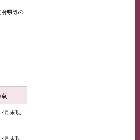
道府県等の
時点
年7月末現
年7月末現