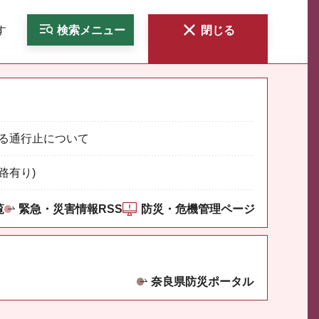
す
検索
メニュー
閉じる
る通行止について
路有り)
覧
緊急・災害情報RSS
防災・危機管理ページ
奈良県防災ポータル