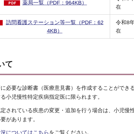
薬局一覧（PDF：964KB）
在
訪問看護ステーション等一覧（PDF：62
令和8
4KB）
在
いて
請に必要な診断書（医療意見書）を作成することができ
する小児慢性特定疾病指定医に限られます。
認定されている疾患の変更・追加を行う場合は、小児慢
必要があります。
状況についてはこちら
をご覧ください。