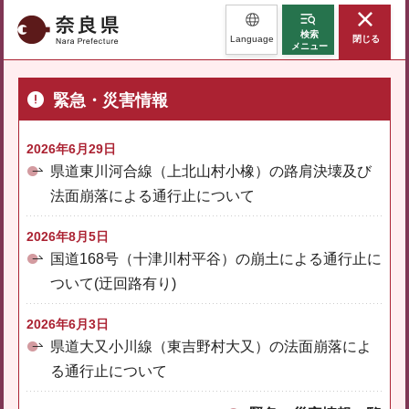
奈良県
検索
Language
閉じる
メニュー
緊急・災害情報
2026年6月29日
県道東川河合線（上北山村小橡）の路肩決壊及び
法面崩落による通行止について
2026年8月5日
国道168号（十津川村平谷）の崩土による通行止に
ついて(迂回路有り)
2026年6月3日
県道大又小川線（東吉野村大又）の法面崩落によ
る通行止について