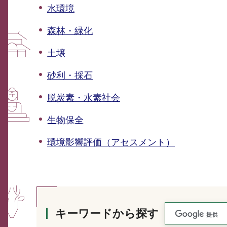
水環境
森林・緑化
土壌
砂利・採石
脱炭素・水素社会
生物保全
環境影響評価（アセスメント）
キーワードから探す