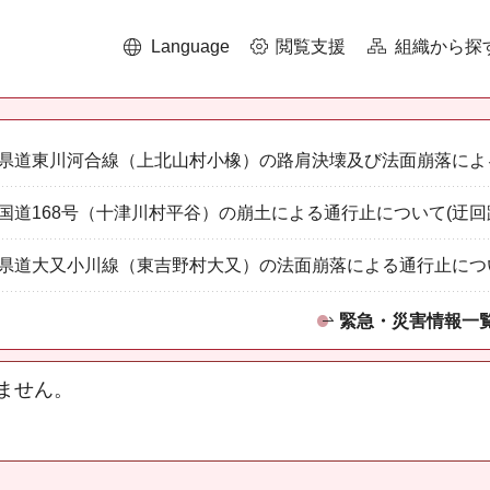
Language
閲覧支援
組織から探
県道東川河合線（上北山村小橡）の路肩決壊及び法面崩落によ
国道168号（十津川村平谷）の崩土による通行止について(迂回
県道大又小川線（東吉野村大又）の法面崩落による通行止につ
緊急・災害情報一
ません。