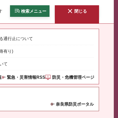
す
検索
メニュー
閉じる
る通行止について
路有り)
いて
覧
緊急・災害情報RSS
防災・危機管理ページ
奈良県防災ポータル