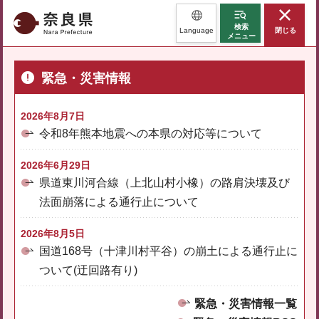
奈良県
検索
Language
閉じる
メニュー
緊急・災害情報
2026年8月7日
令和8年熊本地震への本県の対応等について
2026年6月29日
県道東川河合線（上北山村小橡）の路肩決壊及び
法面崩落による通行止について
2026年8月5日
国道168号（十津川村平谷）の崩土による通行止に
ついて(迂回路有り)
緊急・災害情報一覧