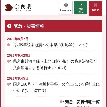
奈良県
検索
Language
閉じる
メニュー
緊急・災害情報
2026年8月7日
令和8年熊本地震への本県の対応等について
2026年6月29日
県道東川河合線（上北山村小橡）の路肩決壊及び
法面崩落による通行止について
2026年8月5日
国道168号（十津川村平谷）の崩土による通行止に
ついて(迂回路有り)
緊急・災害情報一覧