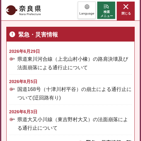
奈良県
検索
Language
閉じる
メニュー
緊急・災害情報
2026年6月29日
県道東川河合線（上北山村小橡）の路肩決壊及び
法面崩落による通行止について
2026年8月5日
国道168号（十津川村平谷）の崩土による通行止に
ついて(迂回路有り)
2026年6月3日
県道大又小川線（東吉野村大又）の法面崩落によ
る通行止について