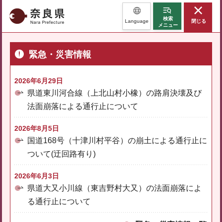
奈良県
検索
Language
閉じる
メニュー
緊急・災害情報
2026年6月29日
県道東川河合線（上北山村小橡）の路肩決壊及び
法面崩落による通行止について
2026年8月5日
国道168号（十津川村平谷）の崩土による通行止に
ついて(迂回路有り)
2026年6月3日
県道大又小川線（東吉野村大又）の法面崩落によ
る通行止について