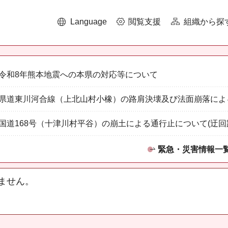
Language
閲覧支援
組織から探
令和8年熊本地震への本県の対応等について
県道東川河合線（上北山村小橡）の路肩決壊及び法面崩落によ
国道168号（十津川村平谷）の崩土による通行止について(迂回
緊急・災害情報一
ません。