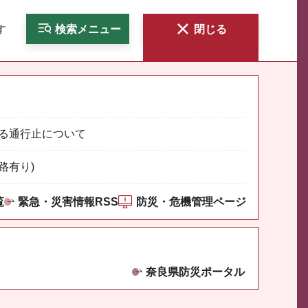
す
検索
メニュー
閉じる
る通行止について
路有り)
覧
緊急・災害情報RSS
防災・危機管理ページ
奈良県防災ポータル