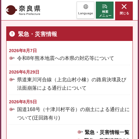
奈良県
検索
Language
閉じる
メニュー
緊急・災害情報
2026年8月7日
令和8年熊本地震への本県の対応等について
2026年6月29日
県道東川河合線（上北山村小橡）の路肩決壊及び
法面崩落による通行止について
2026年8月5日
国道168号（十津川村平谷）の崩土による通行止に
ついて(迂回路有り)
緊急・災害情報一覧