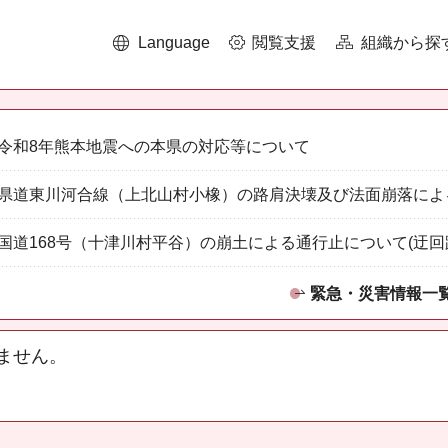
Language
閲覧支援
組織から探
令和8年熊本地震への本県の対応等について
県道東川河合線（上北山村小橡）の路肩決壊及び法面崩落によ
国道168号（十津川村平谷）の崩土による通行止について(迂回
緊急・災害情報一
ません。