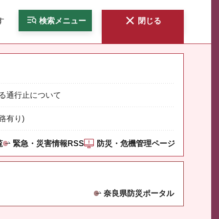
す
検索
メニュー
閉じる
る通行止について
路有り)
覧
緊急・災害情報RSS
防災・危機管理ページ
奈良県防災ポータル