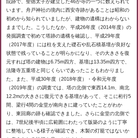
院跡で、聖徳太子が建立した46か寺の一つに数えられて
います。舟戸神社の境内に西安寺跡があることは昭和の
初めから知られていましたが、建物の遺構はわからない
ままでした。こうしたなか、平成26年度（2014年度）の
発掘調査で初めて塔跡の遺構を確認し、平成29年度
（2017年度）には柱を支えた礎石や乱石積基壇が良好な
状態で残っていることが明らかになり、その大きさを復
元すれば塔の建物は6.75m四方、基壇は13.35m四方で、
法隆寺五重塔と同じくらいであったこともわかりまし
た。また、平成30年度（2018年度）・令和元年度
（2019年度）の調査では、塔の北側で東西14.1m、南北
12.2mの大きさに復元できる基壇があって、そこに桁行5
間、梁行4間の金堂が南向きに建っていたことがわか
り、東回廊の跡も確認できました。さらに金堂の北側で
は、7世紀後半頃に広範囲にわたって版築のように丁寧
に整地している様子が確認でき、木製の灯籠ではないか