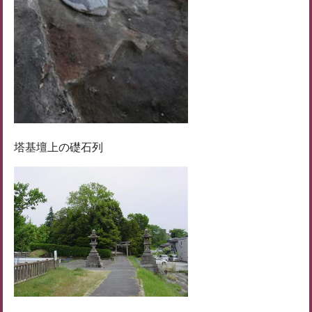
塔基壇上の礎石列