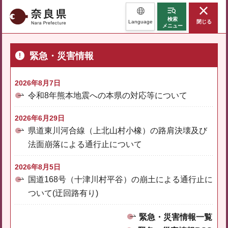
奈良県
検索
Language
閉じる
メニュー
緊急・災害情報
2026年8月7日
令和8年熊本地震への本県の対応等について
2026年6月29日
県道東川河合線（上北山村小橡）の路肩決壊及び
法面崩落による通行止について
2026年8月5日
国道168号（十津川村平谷）の崩土による通行止に
ついて(迂回路有り)
緊急・災害情報一覧