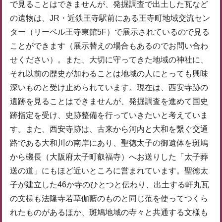
で見ることはできませんが、発掘調査で出土した瓦など
の遺物は、JR・近鉄王寺駅前にある王寺町地域交流セン
ター（リーベル王寺東館5F）で展示されているので見る
ことができます（展示替えの場合もあるのでお問い合わ
せください）。また、大切に守ってきた地域の神社に、
それ以前の歴史が加わることは地域の人にとっても興味
深いものと受け止められています。現在は、西安寺跡の
遺跡を見ることはできませんが、発掘調査を進めて国史
跡指定を受け、史跡整備を行っていきたいと考えていま
す。また、西安寺跡は、古来から河内と大和を繋ぐ交通
路である大和川の南岸にあり、聖徳太子の御遺体を斑鳩
から磯長（大阪府太子町叡福寺）へお送りした「太子葬
送の道」にもほど近いところに営まれています。聖徳太
子が建立した46か寺のひとつと伝わり、出土する軒丸瓦
の文様も法隆寺若草伽藍のものと同じ范を使ってつくら
れたものがあるほか、斑鳩地域の寺々と共通する文様も