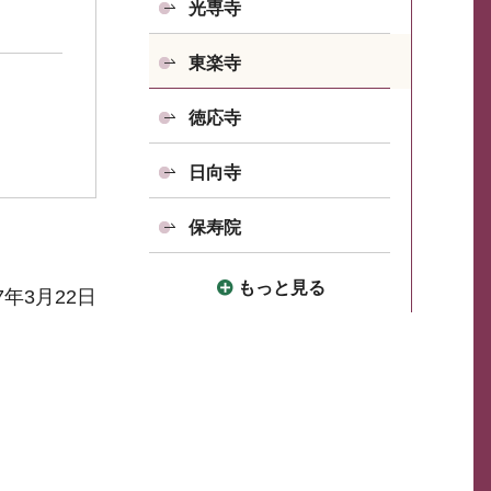
光専寺
東楽寺
徳応寺
日向寺
保寿院
もっと見る
7年3月22日