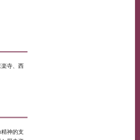
東楽寺、西
の精神的支