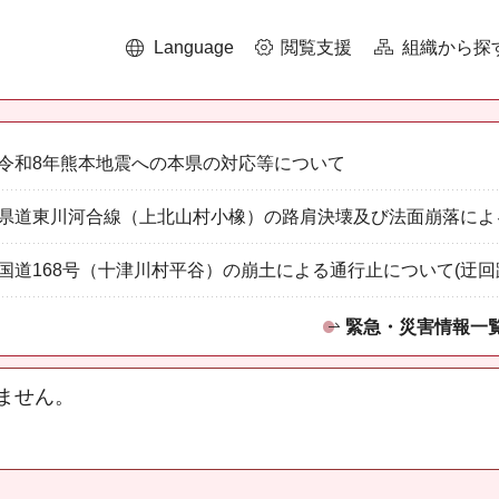
Language
閲覧支援
組織から探
令和8年熊本地震への本県の対応等について
県道東川河合線（上北山村小橡）の路肩決壊及び法面崩落によ
国道168号（十津川村平谷）の崩土による通行止について(迂回
緊急・災害情報一
ません。