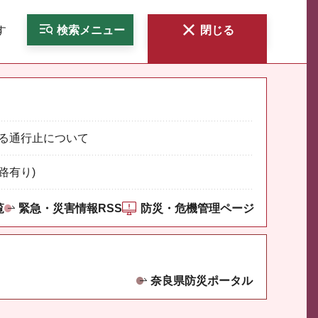
す
検索
メニュー
閉じる
る通行止について
路有り)
覧
緊急・災害情報RSS
防災・危機管理ページ
奈良県防災ポータル