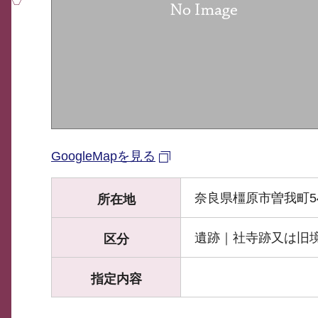
GoogleMapを見る
奈良県橿原市曽我町5
所在地
遺跡｜社寺跡又は旧
区分
指定内容