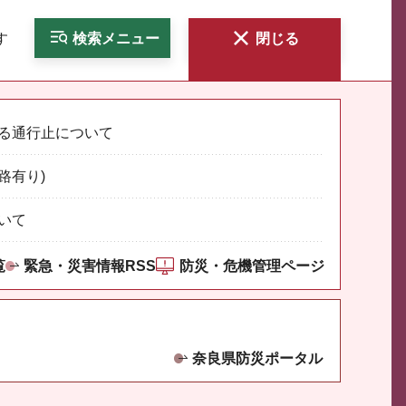
す
検索
メニュー
閉じる
る通行止について
路有り)
いて
覧
緊急・災害情報RSS
防災・危機管理ページ
奈良県防災ポータル