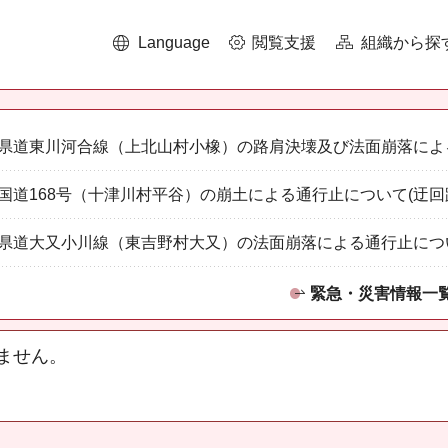
Language
閲覧支援
組織から探
県道東川河合線（上北山村小橡）の路肩決壊及び法面崩落によ
国道168号（十津川村平谷）の崩土による通行止について(迂回
県道大又小川線（東吉野村大又）の法面崩落による通行止につ
緊急・災害情報一
ません。