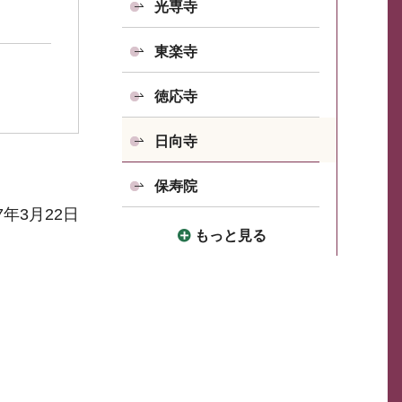
光専寺
東楽寺
徳応寺
日向寺
保寿院
7年3月22日
もっと見る