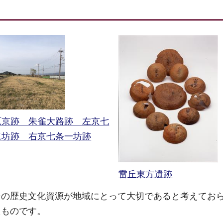
原京跡 朱雀大路跡 左京七
二坊跡 右京七条一坊跡
雷丘東方遺跡
その歴史文化資源が地域にとって大切であると考えてお
たものです。