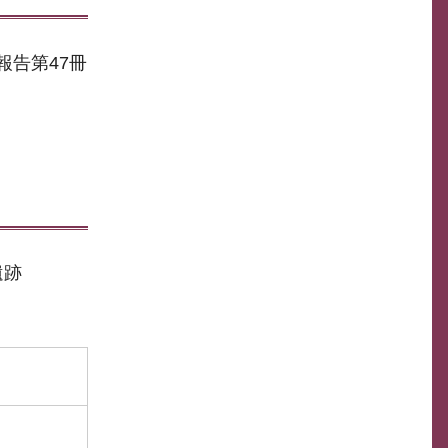
報告第47冊
遺跡