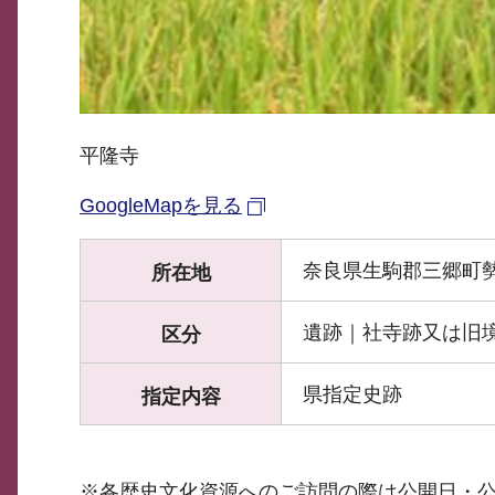
平隆寺
GoogleMapを見る
奈良県生駒郡三郷町勢野
所在地
遺跡｜社寺跡又は旧
区分
県指定史跡
指定内容
※各歴史文化資源へのご訪問の際は公開日・