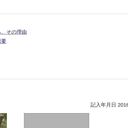
る、その理由
概要
記入年月日 201