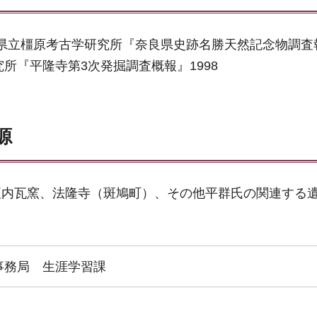
良県立橿原考古学研究所『奈良県史跡名勝天然記念物調査
所『平隆寺第3次発掘調査概報』1998
源
垣内瓦窯、法隆寺（斑鳩町）、その他平群氏の関連する
事務局 生涯学習課