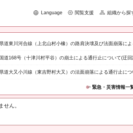
Language
閲覧支援
組織から探
県道東川河合線（上北山村小橡）の路肩決壊及び法面崩落によ
国道168号（十津川村平谷）の崩土による通行止について(迂回
県道大又小川線（東吉野村大又）の法面崩落による通行止につ
緊急・災害情報一
ません。