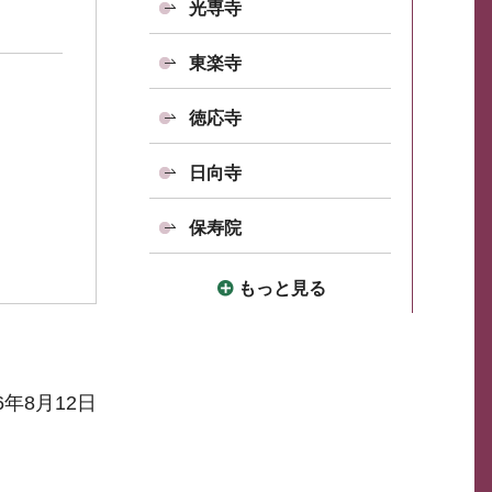
光専寺
東楽寺
徳応寺
日向寺
保寿院
もっと見る
6年8月12日