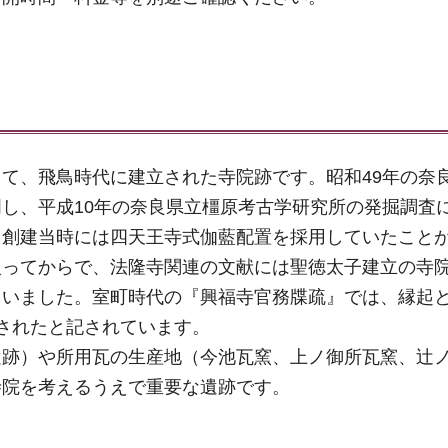
て、飛鳥時代に建立された寺院跡です。昭和49年の奈
し、平成10年の奈良県立橿原考古学研究所の発掘調査
、創建当時には四天王寺式伽藍配置を採用していたこと
入ってからで、法隆寺関連の文献には聖徳太子建立の寺
ていました。室町時代の『興福寺官務牒疏』では、縁起
されたと記されています。
遺跡）や所用瓦の生産地（今池瓦窯、上ノ御所瓦窯、辻
寺院を考えるうえで重要な遺跡です。