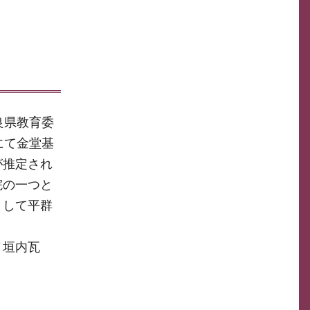
良県教育委
にて金堂基
が推定され
院の一つと
として平群
ノ垣内瓦