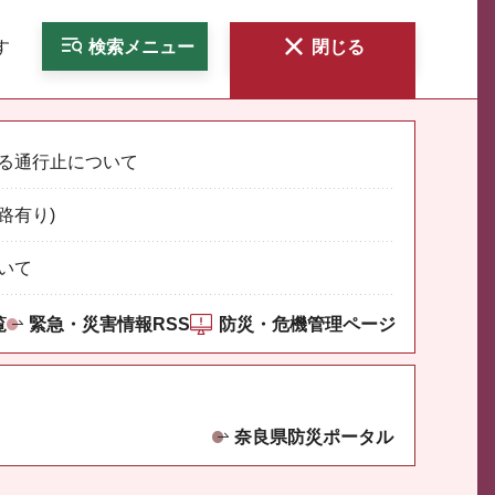
す
検索
メニュー
閉じる
る通行止について
路有り)
いて
覧
緊急・災害情報RSS
防災・危機管理ページ
奈良県防災ポータル