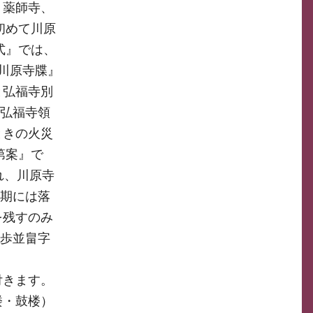
、薬師寺、
初めて川原
式』では、
川原寺牒』
と弘福寺別
国弘福寺領
ときの火災
第案』で
れ、川原寺
後期には落
を残すのみ
十歩並畠字
付きます。
楼・鼓楼）