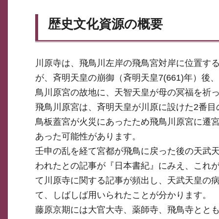
歴史文化資源の概要
川原寺は、飛鳥川左岸の飛鳥宮対岸に位置す
が、斉明天皇の崩御（斉明天皇7(661)年）後
鳥川原宮の故地に、天智天皇が母の冥福を祈
飛鳥川原宮は、斉明天皇が川原に設けた2番目
鳥板蓋宮が火災にあったため飛鳥川原宮に遷
あった可能性があります。
壬申の乱を経て宮都が飛鳥に戻った後の天武天
われたとの記事が『日本書紀』にみえ、これが
て川原寺に関する記事が頻出し、天武天皇の
て、しばしば用いられたことが分かります。
藤原京期には大官大寺、薬師寺、飛鳥寺ととも