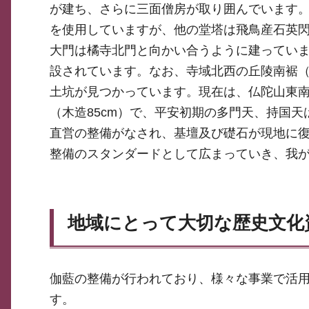
が建ち、さらに三面僧房が取り囲んでいます
を使用していますが、他の堂塔は飛鳥産石英閃緑
大門は橘寺北門と向かい合うように建っていま
設されています。なお、寺域北西の丘陵南裾（
土坑が見つかっています。現在は、仏陀山東
（木造85cm）で、平安初期の多門天、持国
直営の整備がなされ、基壇及び礎石が現地に
整備のスタンダードとして広まっていき、我
地域にとって大切な歴史文化
伽藍の整備が行われており、様々な事業で活
す。