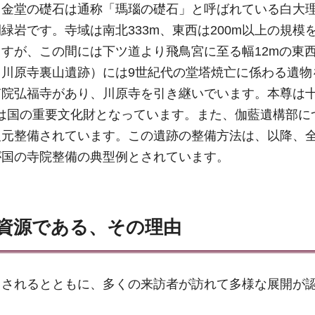
。金堂の礎石は通称「瑪瑙の礎石」と呼ばれている白大
岩です。寺域は南北333m、東西は200m以上の規模
すが、この間には下ツ道より飛鳥宮に至る幅12mの東
川原寺裏山遺跡）には9世紀代の堂塔焼亡に係わる遺物
南院弘福寺があり、川原寺を引き継いでいます。本尊は
天は国の重要文化財となっています。また、伽藍遺構部に
復元整備されています。この遺跡の整備方法は、以降、
が国の寺院整備の典型例とされています。
資源である、その理由
用されるとともに、多くの来訪者が訪れて多様な展開が