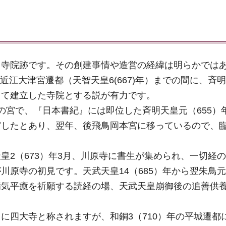
る寺院跡です。その創建事情や造営の経緯は明らかでは
、近江大津宮遷都（天智天皇6(667)年）までの間に、斉
って建立した寺院とする説が有力です。
の宮で、『日本書紀』には即位した斉明天皇元（655）
宮したとあり、翌年、後飛鳥岡本宮に移っているので、
皇2（673）年3月、川原寺に書生が集められ、一切経
川原寺の初見です。天武天皇14（685）年から翌朱鳥
病気平癒を祈願する読経の場、天武天皇崩御後の追善供
に四大寺と称されますが、和銅3（710）年の平城遷都