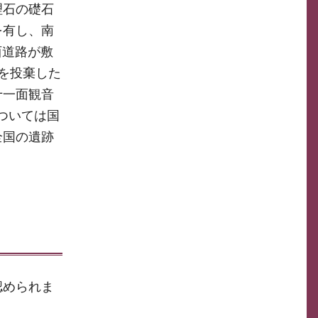
理石の礎石
を有し、南
西道路が敷
を投棄した
十一面観音
ついては国
全国の遺跡
認められま