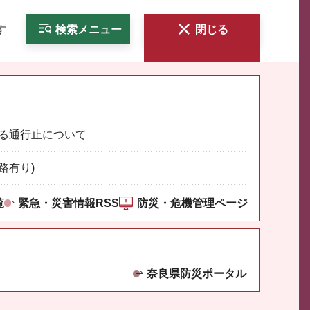
す
検索
メニュー
閉じる
る通行止について
路有り)
覧
緊急・災害情報RSS
防災・危機管理ページ
奈良県防災ポータル