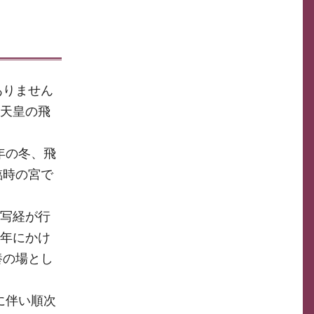
ありません
明天皇の飛
年の冬、飛
臨時の宮で
の写経が行
元年にかけ
養の場とし
に伴い順次