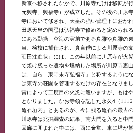
新京へ移されたなかで、川原寺だけは移転が
元興寺、興福寺）が成立した。その後の川原寺
寺において修され、天皇の強い管理下におかれ
田原天皇の国忌は弘福寺で修めると定められる
にある勤操、空海の実弟である真雅や真雅の
当、検校に補任され、真言僧による川原寺の支
荘田注進状』には、この年以前に川原寺が火
で焼け残った遺物を埋納した場所が川原寺裏山
は、自ら「東寺末寺弘福寺」と称するようにな
は東寺の荘園を管理するだけの存在となりまし
雷によって三度目の火災に遭いますが、もは
となりました。なお寺領を記した永久4（11
亀石垣内」とあるのが、今に残る亀石の最古
川原寺は発掘調査の結果、南大門を入ると中
回廊に囲まれた中には、西に金堂、東に塔が