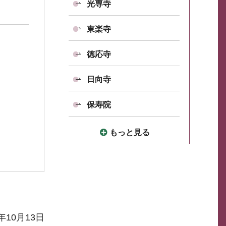
光専寺
東楽寺
徳応寺
日向寺
保寿院
もっと見る
年10月13日