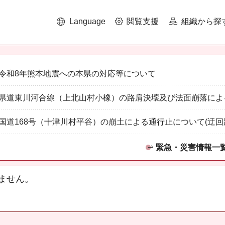
Language
閲覧支援
組織から探
令和8年熊本地震への本県の対応等について
県道東川河合線（上北山村小橡）の路肩決壊及び法面崩落によ
国道168号（十津川村平谷）の崩土による通行止について(迂回
緊急・災害情報一
ません。