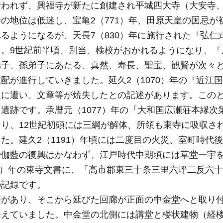
行われず、興福寺が新たに創建され平城四大寺（大安寺
の地位は低迷し、宝亀2（771）年、田原天皇の国忌が
るようになるが、天長7（830）年に施行された『弘仁
。9世紀前半頃、別当、検校がおかれるようになり、『
弟子、孫弟子にあたる、真然、寿長、聖宝、観賢が次々
配が進行していきました。延久2（1070）年の『近江
災に遭い、文章等が焼失したとの記述があります。この
遺跡です。承暦元（1077）年の『大和国広瀬荘本縁次
り、12世紀初頭には三綱が解体、所領も東寺に吸収さ
た。建久2（1191）年頃には二度目の火災、室町時代
や伽藍の復興はかなわず、江戸時代中期頃には草堂一宇
16）年の東寺文書に、「高市郡東三十条三里六坪二反六
の記録です。
門があり、そこから延びた回廊が正面の中金堂へと取り
聳えていました。中金堂の北側には講堂と楼状建物（経