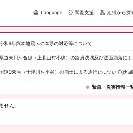
Language
閲覧支援
組織から探
令和8年熊本地震への本県の対応等について
県道東川河合線（上北山村小橡）の路肩決壊及び法面崩落によ
国道168号（十津川村平谷）の崩土による通行止について(迂回
緊急・災害情報一
ません。