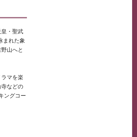
天皇・聖武
詠まれた象
吉野山へと
ノラマを楽
輪寺などの
キングコー