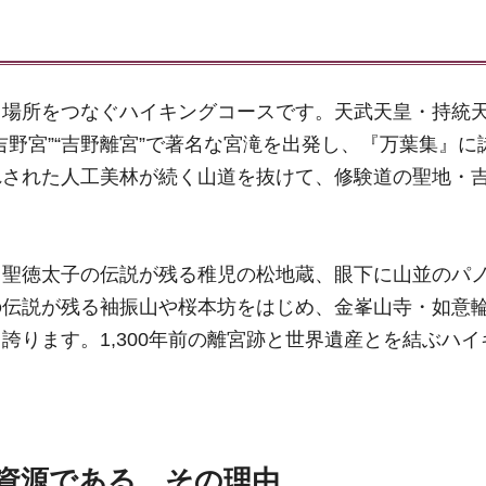
る場所をつなぐハイキングコースです。天武天皇・持統
吉野宮”“吉野離宮”で著名な宮滝を出発し、『万葉集』に
れされた人工美林が続く山道を抜けて、修験道の聖地・
、聖徳太子の伝説が残る稚児の松地蔵、眼下に山並のパ
の伝説が残る袖振山や桜本坊をはじめ、金峯山寺・如意
誇ります。1,300年前の離宮跡と世界遺産とを結ぶハイ
資源である、その理由