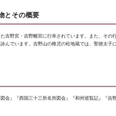
物とその概要
った吉野宮・吉野離宮に行幸されています。また、その
に詠んでいます。吉野山の稚児の松地蔵では、聖徳太子
所図会』『西国三十三所名所図会』『和州巡覧記』『吉