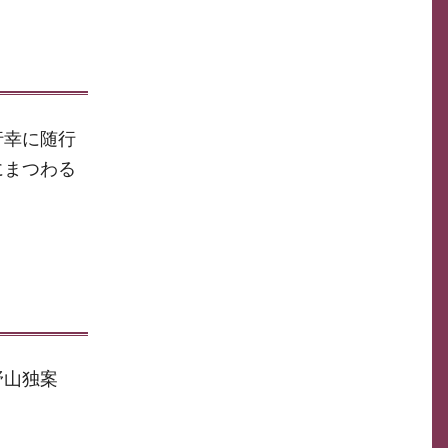
行幸に随行
にまつわる
野山独案