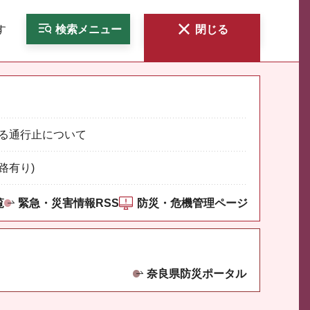
す
検索
メニュー
閉じる
る通行止について
路有り)
覧
緊急・災害情報RSS
防災・危機管理ページ
奈良県防災ポータル