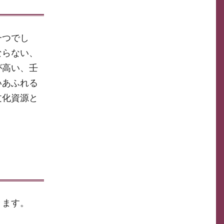
一つでし
ならない、
が高い、壬
いあふれる
文化資源と
きます。