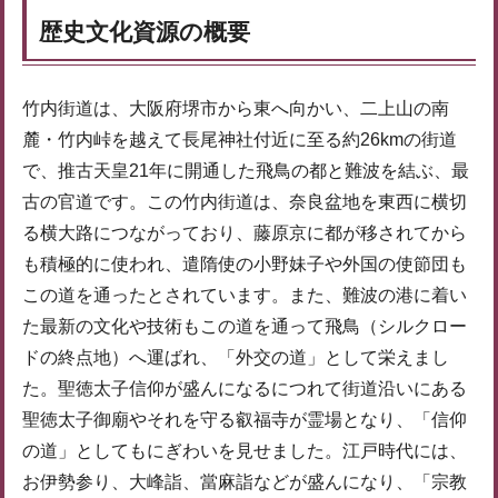
歴史文化資源の概要
竹内街道は、大阪府堺市から東へ向かい、二上山の南
麓・竹内峠を越えて長尾神社付近に至る約26kmの街道
で、推古天皇21年に開通した飛鳥の都と難波を結ぶ、最
古の官道です。この竹内街道は、奈良盆地を東西に横切
る横大路につながっており、藤原京に都が移されてから
も積極的に使われ、遣隋使の小野妹子や外国の使節団も
この道を通ったとされています。また、難波の港に着い
た最新の文化や技術もこの道を通って飛鳥（シルクロー
ドの終点地）へ運ばれ、「外交の道」として栄えまし
た。聖徳太子信仰が盛んになるにつれて街道沿いにある
聖徳太子御廟やそれを守る叡福寺が霊場となり、「信仰
の道」としてもにぎわいを見せました。江戸時代には、
お伊勢参り、大峰詣、當麻詣などが盛んになり、「宗教