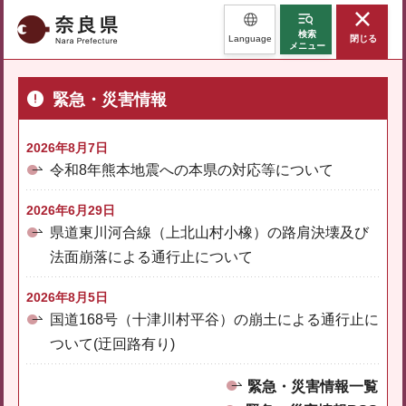
奈良県
検索
Language
閉じる
メニュー
緊急・災害情報
2026年8月7日
令和8年熊本地震への本県の対応等について
2026年6月29日
県道東川河合線（上北山村小橡）の路肩決壊及び
法面崩落による通行止について
2026年8月5日
国道168号（十津川村平谷）の崩土による通行止に
ついて(迂回路有り)
緊急・災害情報一覧