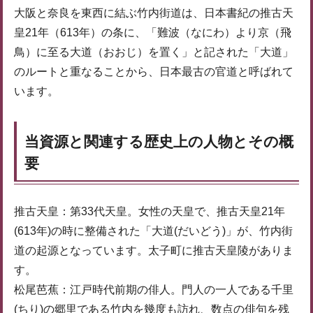
大阪と奈良を東西に結ぶ竹内街道は、日本書紀の推古天
皇21年（613年）の条に、「難波（なにわ）より京（飛
鳥）に至る大道（おおじ）を置く」と記された「大道」
のルートと重なることから、日本最古の官道と呼ばれて
います。
当資源と関連する歴史上の人物とその概
要
推古天皇：第33代天皇。女性の天皇で、推古天皇21年
(613年)の時に整備された「大道(だいどう)」が、竹内街
道の起源となっています。太子町に推古天皇陵がありま
す。
松尾芭蕉：江戸時代前期の俳人。門人の一人である千里
(ちり)の郷里である竹内を幾度も訪れ、数点の俳句を残