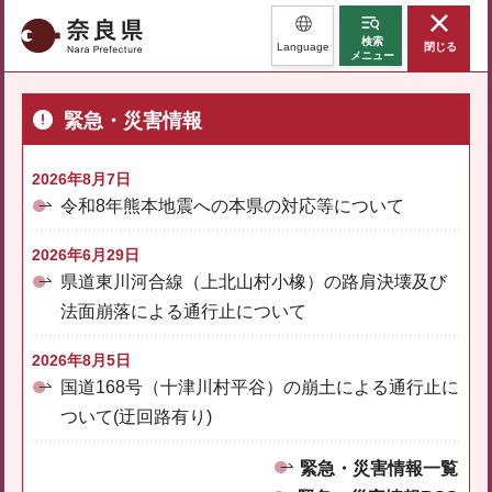
奈良県
検索
Language
閉じる
メニュー
緊急・災害情報
2026年8月7日
令和8年熊本地震への本県の対応等について
2026年6月29日
県道東川河合線（上北山村小橡）の路肩決壊及び
法面崩落による通行止について
2026年8月5日
国道168号（十津川村平谷）の崩土による通行止に
ついて(迂回路有り)
緊急・災害情報一覧