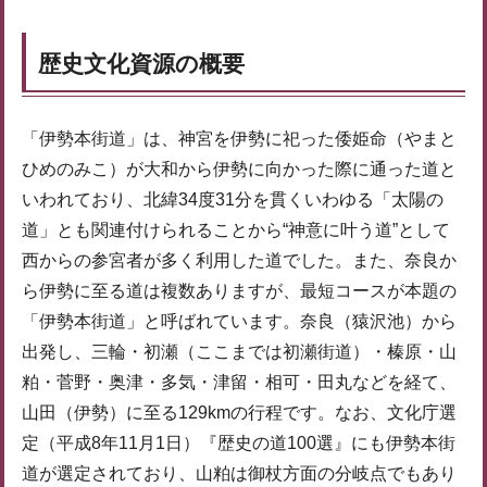
歴史文化資源の概要
「伊勢本街道」は、神宮を伊勢に祀った倭姫命（やまと
ひめのみこ）が大和から伊勢に向かった際に通った道と
いわれており、北緯34度31分を貫くいわゆる「太陽の
道」とも関連付けられることから“神意に叶う道”として
西からの参宮者が多く利用した道でした。また、奈良か
ら伊勢に至る道は複数ありますが、最短コースが本題の
「伊勢本街道」と呼ばれています。奈良（猿沢池）から
出発し、三輪・初瀬（ここまでは初瀬街道）・榛原・山
粕・菅野・奥津・多気・津留・相可・田丸などを経て、
山田（伊勢）に至る129kmの行程です。なお、文化庁選
定（平成8年11月1日）『歴史の道100選』にも伊勢本街
道が選定されており、山粕は御杖方面の分岐点でもあり