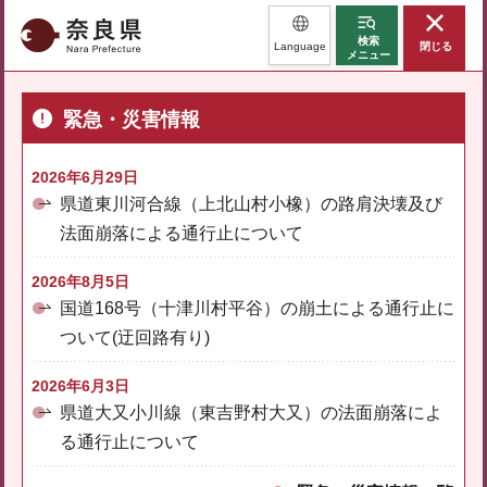
奈良県
検索
Language
閉じる
メニュー
緊急・災害情報
2026年6月29日
県道東川河合線（上北山村小橡）の路肩決壊及び
法面崩落による通行止について
2026年8月5日
国道168号（十津川村平谷）の崩土による通行止に
ついて(迂回路有り)
2026年6月3日
県道大又小川線（東吉野村大又）の法面崩落によ
る通行止について