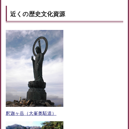
近くの歴史文化資源
釈迦ヶ岳（大峯奥駈道）