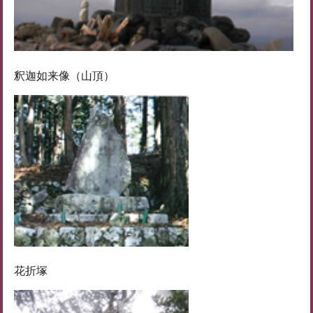
釈迦如来像（山頂）
花折塚