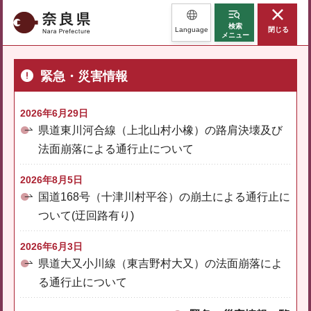
奈良県
検索
Language
閉じる
メニュー
緊急・災害情報
2026年6月29日
県道東川河合線（上北山村小橡）の路肩決壊及び
法面崩落による通行止について
2026年8月5日
国道168号（十津川村平谷）の崩土による通行止に
ついて(迂回路有り)
2026年6月3日
県道大又小川線（東吉野村大又）の法面崩落によ
る通行止について