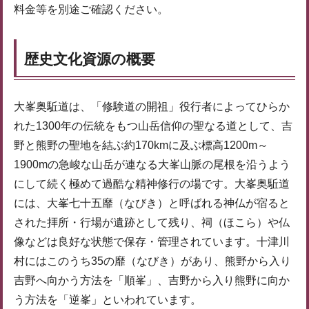
料金等を別途ご確認ください。
歴史文化資源の概要
大峯奥駈道は、「修験道の開祖」役行者によってひらか
れた1300年の伝統をもつ山岳信仰の聖なる道として、吉
野と熊野の聖地を結ぶ約170kmに及ぶ標高1200m～
1900mの急峻な山岳が連なる大峯山脈の尾根を沿うよう
にして続く極めて過酷な精神修行の場です。大峯奥駈道
には、大峯七十五靡（なびき）と呼ばれる神仏が宿ると
された拝所・行場が遺跡として残り、祠（ほこら）や仏
像などは良好な状態で保存・管理されています。十津川
村にはこのうち35の靡（なびき）があり、熊野から入り
吉野へ向かう方法を「順峯」、吉野から入り熊野に向か
う方法を「逆峯」といわれています。