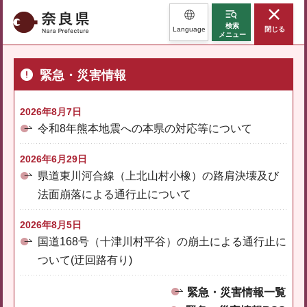
奈良県
検索
Language
閉じる
メニュー
緊急・災害情報
2026年8月7日
令和8年熊本地震への本県の対応等について
2026年6月29日
県道東川河合線（上北山村小橡）の路肩決壊及び
法面崩落による通行止について
2026年8月5日
国道168号（十津川村平谷）の崩土による通行止に
ついて(迂回路有り)
緊急・災害情報一覧