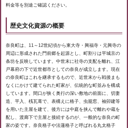
料金等を別途ご確認ください。
歴史文化資源の概要
奈良町は、11～12世紀頃から東大寺・興福寺・元興寺の
周辺に形成された門前郷を起源とし、町割りは平城京の
条坊を反映しています。中世末に社寺の支配を離れ、江
戸幕府の下で近世都市としての奈良が成立します。現在
の奈良町はこれを継承するもので、近世末から戦後まも
なくにかけて建てられた町家が、伝統的な町並みを構成
しています。間口が狭く奥行の深い敷地の前面に、切妻
造、平入、桟瓦葺で、表構えに格子、虫籠窓、袖卯建等
を用いた主屋を建て、後方には中庭を挟んで離れや蔵を
配し、渡廊下で主屋と接続するのが、一般的な奈良の町
家の姿です。奈良格子や法蓮格子と呼ばれる丸太格子