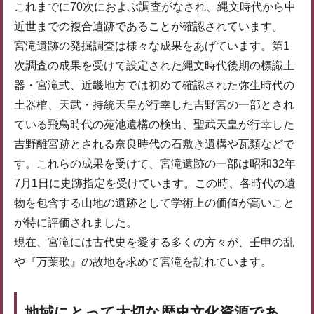
これまでに70次におよぶ調査がなされ、縄文時代から中
近世までの複合遺跡であることが確認されています。
宮滝遺跡の発掘調査は様々な成果をあげています。第1
次調査の成果を受けて設定された縄文時代後期の標識土
器・宮滝式、近畿地方では初めて確認された弥生時代の
土器棺、天武・持統天皇が行幸した吉野宮の一部とされ
ている飛鳥時代の苑池遺構の検出、聖武天皇が行幸した
吉野離宮跡とされる奈良時代の石敷き遺構や瓦類などで
す。これらの成果を受けて、宮滝遺跡の一部は昭和32年
7月1日に史跡指定を受けています。この時、各時代の遺
物を包含する山地の遺跡として学術上の価値が高いこと
が特に評価されました。
現在、宮滝には古代史を愛する多くの方々が、壬申の乱
や『万葉歌』の故地を求めて宮滝を訪れています。
地域にとって大切な歴史文化資源であ