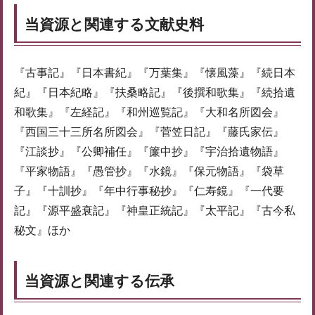
当資源と関連する文献史料
『古事記』『日本書紀』『万葉集』『懐風藻』『続日本
紀』『日本紀略』『扶桑略記』『後撰和歌集』『続拾遺
和歌集』『左経記』『和州巡覧記』『大和名所図会』
『西国三十三所名所図会』『菅笠日記』『藤氏家伝』
『江談抄』『公卿補任』『簾中抄』『宇治拾遺物語』
『平家物語』『愚管抄』『水鏡』『保元物語』『袋草
子』『十訓抄』『年中行事秘抄』『仁寿鏡』『一代要
記』『源平盛衰記』『神皇正統記』『太平記』『古今私
秘文』ほか
当資源と関連する伝承