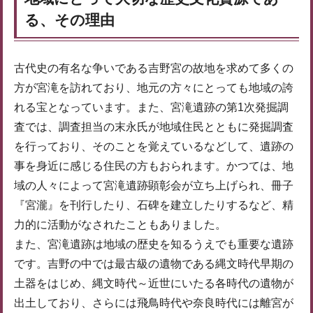
る、その理由
古代史の有名な争いである吉野宮の故地を求めて多くの
方が宮滝を訪れており、地元の方々にとっても地域の誇
れる宝となっています。また、宮滝遺跡の第1次発掘調
査では、調査担当の末永氏が地域住民とともに発掘調査
を行っており、そのことを覚えているなどして、遺跡の
事を身近に感じる住民の方もおられます。かつては、地
域の人々によって宮滝遺跡顕彰会が立ち上げられ、冊子
『宮瀧』を刊行したり、石碑を建立したりするなど、精
力的に活動がなされたこともありました。
また、宮滝遺跡は地域の歴史を知るうえでも重要な遺跡
です。吉野の中では最古級の遺物である縄文時代早期の
土器をはじめ、縄文時代～近世にいたる各時代の遺物が
出土しており、さらには飛鳥時代や奈良時代には離宮が