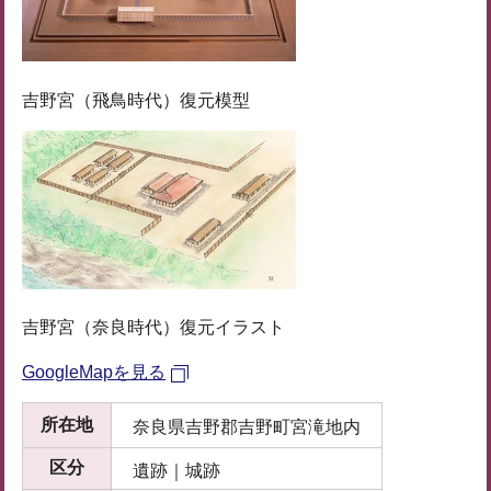
吉野宮（飛鳥時代）復元模型
吉野宮（奈良時代）復元イラスト
GoogleMapを見る
所在地
奈良県吉野郡吉野町宮滝地内
区分
遺跡｜城跡