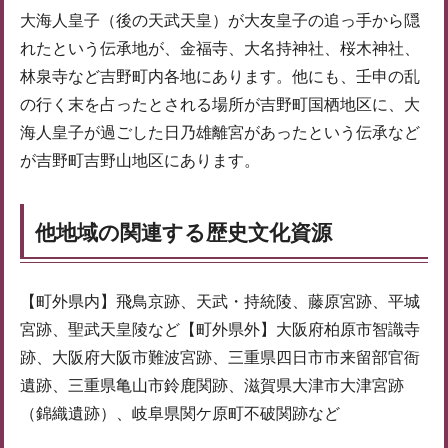
大海人皇子（後の天武天皇）が大友皇子の追っ手から隠
れたという伝承地が、金福寺、大名持神社、桜木神社、
林泉寺など吉野町内各地にあります。他にも、壬申の乱
の行く末を占ったとされる場所が吉野町国栖地区に、大
海人皇子が過ごした日乃雄離宮があったという伝承など
が吉野町吉野山地区にあります。
他地域の関連する歴史文化資源
【町外県内】飛鳥京跡、天武・持統陵、藤原宮跡、平城
宮跡、聖武天皇陵など【町外県外】大阪府柏原市智識寺
跡、大阪府大阪市難波宮跡、三重県四日市市来留部官衙
遺跡、三重県亀山市鈴鹿関跡、滋賀県大津市大津宮跡
（錦織遺跡）、岐阜県関ケ原町不破関跡など