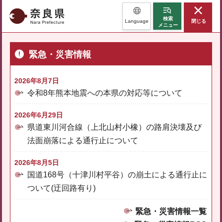
奈良県
検索
Language
閉じる
メニュー
緊急・災害情報
2026年8月7日
令和8年熊本地震への本県の対応等について
2026年6月29日
県道東川河合線（上北山村小橡）の路肩決壊及び
法面崩落による通行止について
2026年8月5日
国道168号（十津川村平谷）の崩土による通行止に
ついて(迂回路有り)
緊急・災害情報一覧