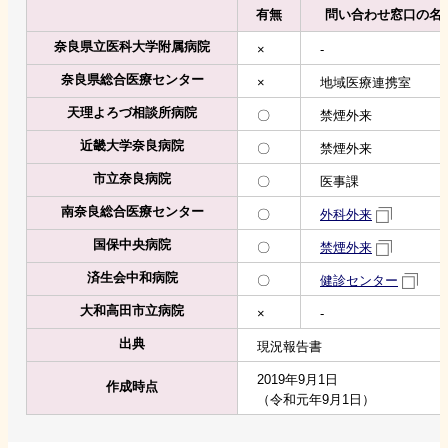
有無
問い合わせ窓口の名
奈良県立医科大学附属病院
×
-
奈良県総合医療センター
×
地域医療連携室
天理よろづ相談所病院
〇
禁煙外来
近畿大学奈良病院
〇
禁煙外来
市立奈良病院
〇
医事課
南奈良総合医療センター
〇
外科外来
国保中央病院
〇
禁煙外来
済生会中和病院
〇
健診センター
大和高田市立病院
×
-
出典
現況報告書
2019年9月1日
作成時点
（令和元年9月1日）