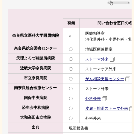
有無
問い合わせ窓口の名
医療相談室
奈良県立医科大学附属病院
×
消化器外科・小児外科・乳
奈良県総合医療センター
〇
地域医療連携室
天理よろづ相談所病院
〇
ストーマ外来
近畿大学奈良病院
〇
ストーマケア外来
市立奈良病院
〇
がん相談支援センター
南奈良総合医療センター
〇
ストーマ外来
国保中央病院
〇
外科外来
済生会中和病院
〇
皮膚・排泄ストーマ外来
大和高田市立病院
〇
外科外来
出典
現況報告書