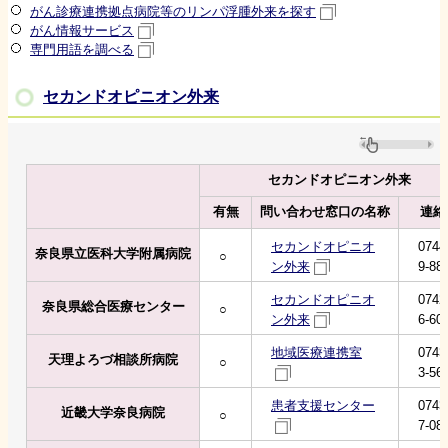
がん診療連携拠点病院等のリンパ浮腫外来を探す
がん情報サービス
専門用語を調べる
セカンドオピニオン外来
セカンドオピニオン外来
有無
問い合わせ窓口の名称
連絡
セカンドオピニオ
0744
奈良県立医科大学附属病院
○
ン外来
9-88
セカンドオピニオ
0742
奈良県総合医療センター
○
ン外来
6-60
地域医療連携室
0743
天理よろづ相談所病院
○
3-56
患者支援センター
0743
近畿大学奈良病院
○
7-08