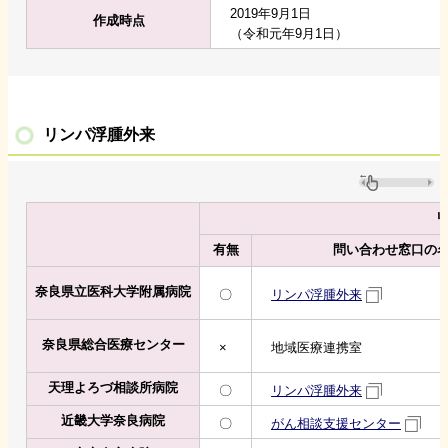
2019年9月1日
作成時点
（令和元年9月1日）
リンパ浮腫外来
リ
有無
問い合わせ窓口の
奈良県立医科大学附属病院
〇
リンパ浮腫外来
奈良県総合医療センター
×
地域医療連携室
天理よろづ相談所病院
〇
リンパ浮腫外来
近畿大学奈良病院
〇
がん相談支援センター