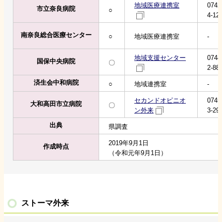
地域医療連携室
0742
市立奈良病院
○
4-12
南奈良総合医療センター
○
地域医療連携室
-
地域支援センター
0744
国保中央病院
〇
2-88
済生会中和病院
○
地域連携室
-
セカンドオピニオ
0745
大和高田市立病院
〇
ン外来
3-29
出典
県調査
2019年9月1日
作成時点
（令和元年9月1日）
ストーマ外来