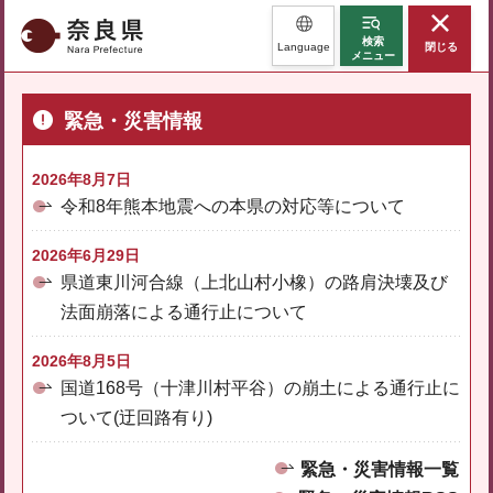
奈良県
検索
Language
閉じる
メニュー
緊急・災害情報
2026年8月7日
令和8年熊本地震への本県の対応等について
2026年6月29日
県道東川河合線（上北山村小橡）の路肩決壊及び
法面崩落による通行止について
2026年8月5日
国道168号（十津川村平谷）の崩土による通行止に
ついて(迂回路有り)
緊急・災害情報一覧