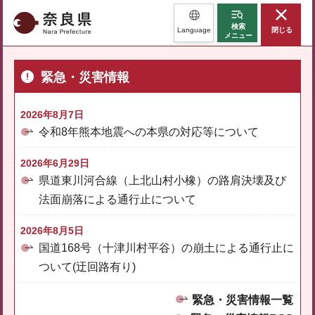
奈良県
検索
Language
閉じる
メニュー
緊急・災害情報
2026年8月7日
令和8年熊本地震への本県の対応等について
2026年6月29日
県道東川河合線（上北山村小橡）の路肩決壊及び
法面崩落による通行止について
2026年8月5日
国道168号（十津川村平谷）の崩土による通行止に
ついて(迂回路有り)
緊急・災害情報一覧