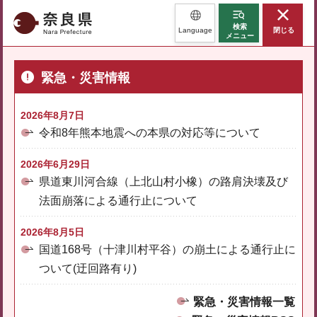
奈良県
検索
Language
閉じる
メニュー
緊急・災害情報
2026年8月7日
令和8年熊本地震への本県の対応等について
2026年6月29日
県道東川河合線（上北山村小橡）の路肩決壊及び
法面崩落による通行止について
2026年8月5日
国道168号（十津川村平谷）の崩土による通行止に
ついて(迂回路有り)
緊急・災害情報一覧