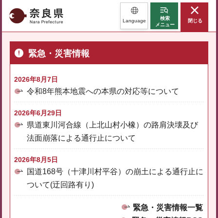
奈良県
検索
Language
閉じる
メニュー
緊急・災害情報
2026年8月7日
令和8年熊本地震への本県の対応等について
2026年6月29日
県道東川河合線（上北山村小橡）の路肩決壊及び
法面崩落による通行止について
2026年8月5日
国道168号（十津川村平谷）の崩土による通行止に
ついて(迂回路有り)
緊急・災害情報一覧