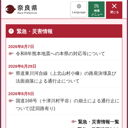
奈良県
検索
Language
閉じる
メニュー
緊急・災害情報
2026年8月7日
令和8年熊本地震への本県の対応等について
2026年6月29日
県道東川河合線（上北山村小橡）の路肩決壊及び
法面崩落による通行止について
2026年8月5日
国道168号（十津川村平谷）の崩土による通行止に
ついて(迂回路有り)
緊急・災害情報一覧