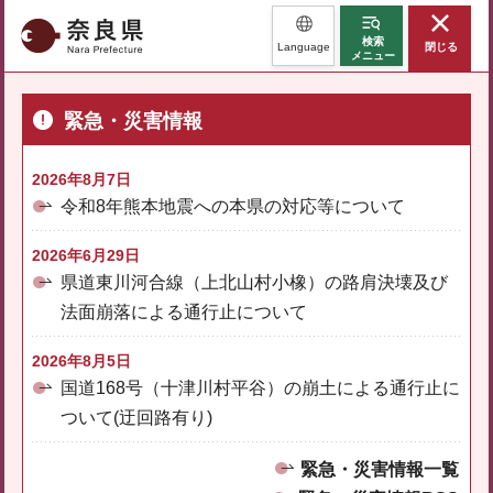
奈良県
検索
Language
閉じる
メニュー
緊急・災害情報
2026年8月7日
令和8年熊本地震への本県の対応等について
2026年6月29日
県道東川河合線（上北山村小橡）の路肩決壊及び
法面崩落による通行止について
2026年8月5日
国道168号（十津川村平谷）の崩土による通行止に
ついて(迂回路有り)
緊急・災害情報一覧