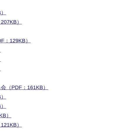
B）
07KB）
：129KB）
）
）
）
（PDF：161KB）
B）
B）
KB）
21KB）