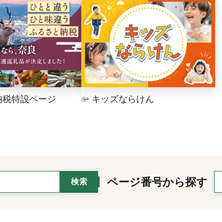
納税特設ページ
キッズならけん
ページ番号から探す