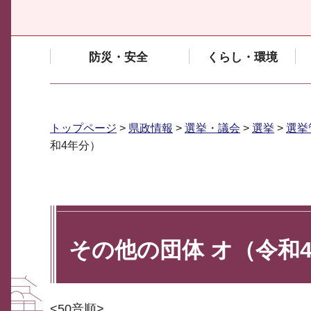
防災・安全
くらし・環境
トップページ
>
県政情報
>
選挙・議会
>
選挙
>
選挙
和4年分）
その他の団体 オ（令和
<50音順>