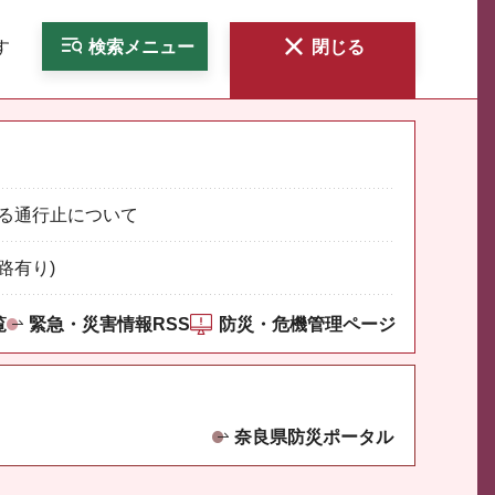
す
検索
メニュー
閉じる
る通行止について
路有り)
覧
緊急・災害情報RSS
防災・危機管理ページ
奈良県防災ポータル