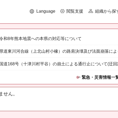
Language
閲覧支援
組織から探
令和8年熊本地震への本県の対応等について
県道東川河合線（上北山村小橡）の路肩決壊及び法面崩落によ
国道168号（十津川村平谷）の崩土による通行止について(迂回
緊急・災害情報一
ません。