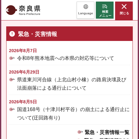
奈良県
検索
Language
閉じる
メニュー
緊急・災害情報
2026年8月7日
令和8年熊本地震への本県の対応等について
2026年6月29日
県道東川河合線（上北山村小橡）の路肩決壊及び
法面崩落による通行止について
2026年8月5日
国道168号（十津川村平谷）の崩土による通行止に
ついて(迂回路有り)
緊急・災害情報一覧