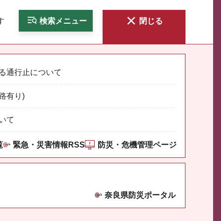
す
検索
メニュー
閉じる
る通行止について
路有り)
いて
覧
緊急・災害情報RSS
防災・危機管理ページ
奈良県防災ポータル