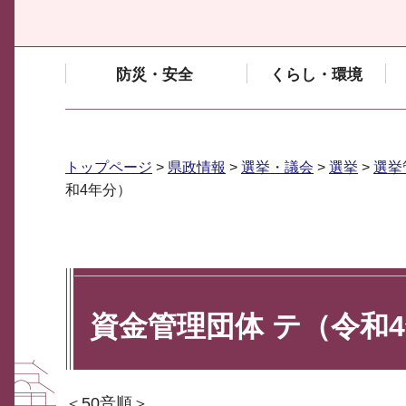
防災・安全
くらし・環境
トップページ
>
県政情報
>
選挙・議会
>
選挙
>
選挙
和4年分）
資金管理団体 テ（令和
＜50音順＞