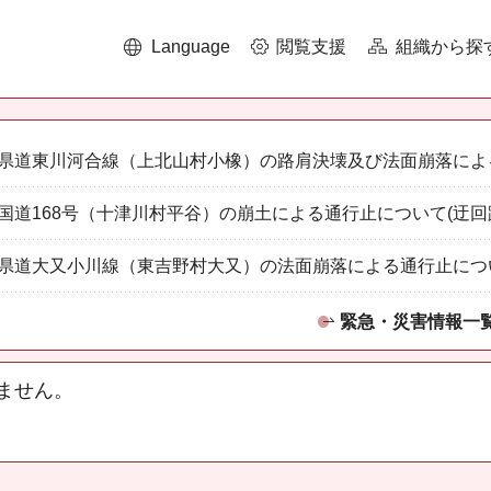
Language
閲覧支援
組織から探
県道東川河合線（上北山村小橡）の路肩決壊及び法面崩落によ
国道168号（十津川村平谷）の崩土による通行止について(迂回
県道大又小川線（東吉野村大又）の法面崩落による通行止につ
緊急・災害情報一
ません。