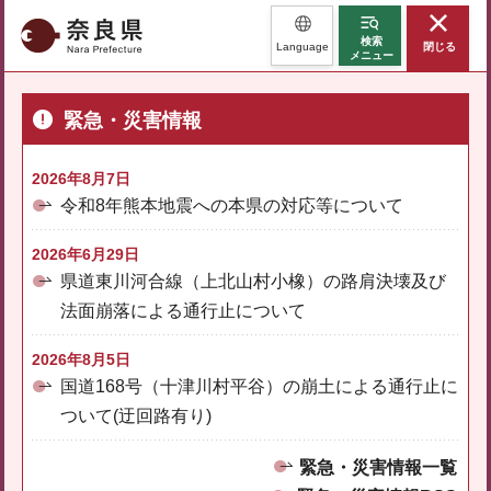
奈良県
検索
Language
閉じる
メニュー
緊急・災害情報
2026年8月7日
令和8年熊本地震への本県の対応等について
2026年6月29日
県道東川河合線（上北山村小橡）の路肩決壊及び
法面崩落による通行止について
2026年8月5日
国道168号（十津川村平谷）の崩土による通行止に
ついて(迂回路有り)
緊急・災害情報一覧