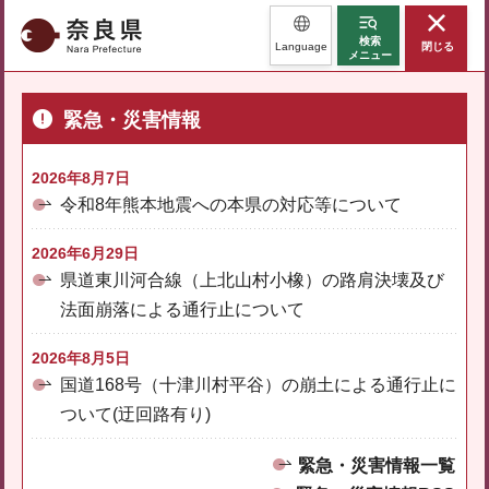
奈良県
検索
Language
閉じる
メニュー
緊急・災害情報
2026年8月7日
令和8年熊本地震への本県の対応等について
2026年6月29日
県道東川河合線（上北山村小橡）の路肩決壊及び
法面崩落による通行止について
2026年8月5日
国道168号（十津川村平谷）の崩土による通行止に
ついて(迂回路有り)
緊急・災害情報一覧