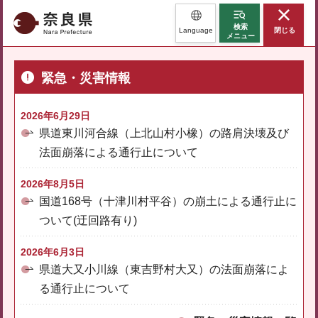
奈良県
検索
Language
閉じる
メニュー
緊急・災害情報
2026年6月29日
県道東川河合線（上北山村小橡）の路肩決壊及び
法面崩落による通行止について
2026年8月5日
国道168号（十津川村平谷）の崩土による通行止に
ついて(迂回路有り)
2026年6月3日
県道大又小川線（東吉野村大又）の法面崩落によ
る通行止について