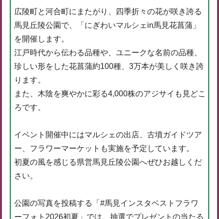
広陵町と河合町にまたがり、四季折々の花が咲き誇る
馬見丘陵公園で、「にぎわいマルシェin馬見花菖蒲」
を開催します。
江戸時代から伝わる品種や、ユニークな名前の品種、
珍しい形をした花菖蒲約100種、3万本が美しく咲き誇
ります。
また、木陰を爽やかに彩る4,000株のアジサイも見どこ
ろです。
イベント開催中にはマルシェの出店、古墳ガイドツア
ー、フラワーマーケットも実施を予定しています。
初夏の風を感じる県営馬見丘陵公園へぜひお越しくだ
さい。
公園の写真を投稿する「#馬見インスタベストフラワ
ーフォト2026初夏」では、抽選でプレゼントの当たる