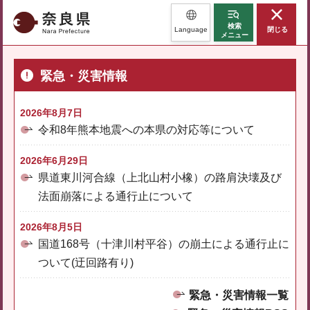
奈良県
検索
Language
閉じる
メニュー
緊急・災害情報
2026年8月7日
令和8年熊本地震への本県の対応等について
2026年6月29日
県道東川河合線（上北山村小橡）の路肩決壊及び
法面崩落による通行止について
2026年8月5日
国道168号（十津川村平谷）の崩土による通行止に
ついて(迂回路有り)
緊急・災害情報一覧