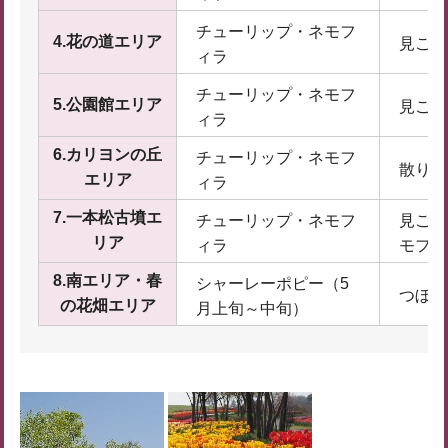
チューリップ・ネモフ
4.花の道エリア
見ごろ
ィラ
チューリップ・ネモフ
5.公園館エリア
見ごろ
ィラ
6.カリヨンの丘
チューリップ・ネモフ
散り始
エリア
ィラ
7.一本松古墳エ
チューリップ・ネモフ
見ごろ
リア
ィラ
モフィ
8.南エリア・春
シャーレーポピー（5
つぼみ
の花畑エリア
月上旬～中旬）