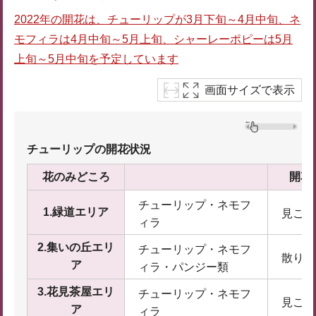
2022年の開花は、チューリップが3月下旬～4月中旬、ネ
モフィラは4月中旬～5月上旬、シャーレーポピーは5月
上旬～5月中旬を予定しています
画面サイズで表示
チューリップの開花状況
花のみどころ
開花
チューリップ・ネモフ
1.緑道エリア
見ごろ
ィラ
2.集いの丘エリ
チューリップ・ネモフ
散り始
ア
ィラ・パンジー類
3.花見茶屋エリ
チューリップ・ネモフ
見ごろ
ア
ィラ