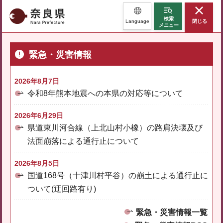
奈良県
検索
Language
閉じる
メニュー
緊急・災害情報
2026年8月7日
令和8年熊本地震への本県の対応等について
2026年6月29日
県道東川河合線（上北山村小橡）の路肩決壊及び
法面崩落による通行止について
2026年8月5日
国道168号（十津川村平谷）の崩土による通行止に
ついて(迂回路有り)
緊急・災害情報一覧