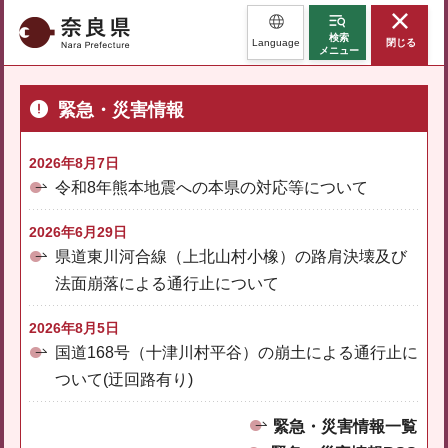
奈良県
検索
Language
閉じる
メニュー
緊急・災害情報
2026年8月7日
令和8年熊本地震への本県の対応等について
2026年6月29日
県道東川河合線（上北山村小橡）の路肩決壊及び
法面崩落による通行止について
2026年8月5日
国道168号（十津川村平谷）の崩土による通行止に
ついて(迂回路有り)
緊急・災害情報一覧