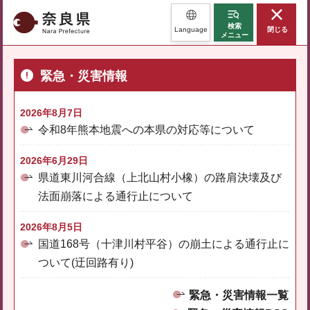
奈良県
検索
Language
閉じる
メニュー
緊急・災害情報
2026年8月7日
令和8年熊本地震への本県の対応等について
2026年6月29日
県道東川河合線（上北山村小橡）の路肩決壊及び
法面崩落による通行止について
2026年8月5日
国道168号（十津川村平谷）の崩土による通行止に
ついて(迂回路有り)
緊急・災害情報一覧