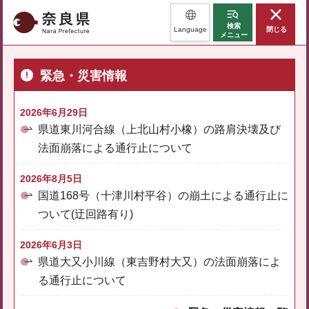
奈良県
検索
Language
閉じる
メニュー
緊急・災害情報
2026年6月29日
県道東川河合線（上北山村小橡）の路肩決壊及び
法面崩落による通行止について
2026年8月5日
国道168号（十津川村平谷）の崩土による通行止に
ついて(迂回路有り)
2026年6月3日
県道大又小川線（東吉野村大又）の法面崩落によ
る通行止について