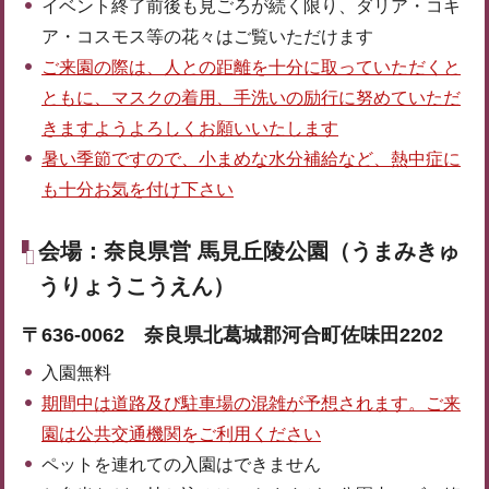
イベント終了前後も見ごろが続く限り、ダリア・コキ
ア・コスモス等の花々はご覧いただけます
ご来園の際は、人との距離を十分に取っていただくと
ともに、マスクの着用、手洗いの励行に努めていただ
きますようよろしくお願いいたします
暑い季節ですので、小まめな水分補給など、熱中症に
も十分お気を付け下さい
会場：奈良県営 馬見丘陵公園（うまみきゅ
うりょうこうえん）
〒636-0062 奈良県北葛城郡河合町佐味田2202
入園無料
期間中は道路及び駐車場の混雑が予想されます。ご来
園は公共交通機関をご利用ください
ペットを連れての入園はできません