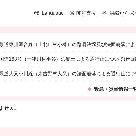
Language
閲覧支援
組織から探
県道東川河合線（上北山村小橡）の路肩決壊及び法面崩落によ
国道168号（十津川村平谷）の崩土による通行止について(迂回
県道大又小川線（東吉野村大又）の法面崩落による通行止につ
緊急・災害情報一
ません。