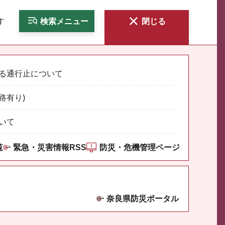
す
検索
メニュー
閉じる
る通行止について
路有り)
いて
覧
緊急・災害情報RSS
防災・危機管理ページ
奈良県防災ポータル