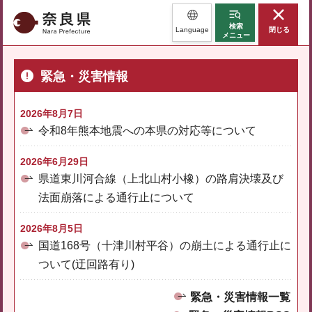
奈良県
検索
Language
閉じる
メニュー
緊急・災害情報
2026年8月7日
令和8年熊本地震への本県の対応等について
2026年6月29日
県道東川河合線（上北山村小橡）の路肩決壊及び
法面崩落による通行止について
2026年8月5日
国道168号（十津川村平谷）の崩土による通行止に
ついて(迂回路有り)
緊急・災害情報一覧