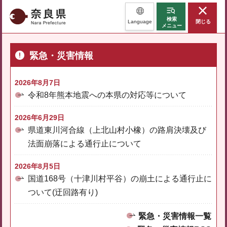
奈良県
検索
Language
閉じる
メニュー
緊急・災害情報
2026年8月7日
令和8年熊本地震への本県の対応等について
2026年6月29日
県道東川河合線（上北山村小橡）の路肩決壊及び
法面崩落による通行止について
2026年8月5日
国道168号（十津川村平谷）の崩土による通行止に
ついて(迂回路有り)
緊急・災害情報一覧