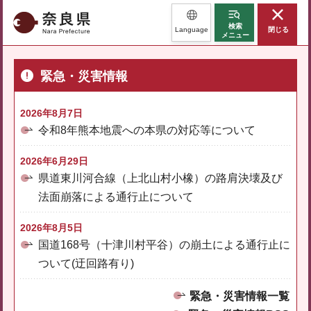
奈良県
検索
Language
閉じる
メニュー
緊急・災害情報
2026年8月7日
令和8年熊本地震への本県の対応等について
2026年6月29日
県道東川河合線（上北山村小橡）の路肩決壊及び
法面崩落による通行止について
2026年8月5日
国道168号（十津川村平谷）の崩土による通行止に
ついて(迂回路有り)
緊急・災害情報一覧