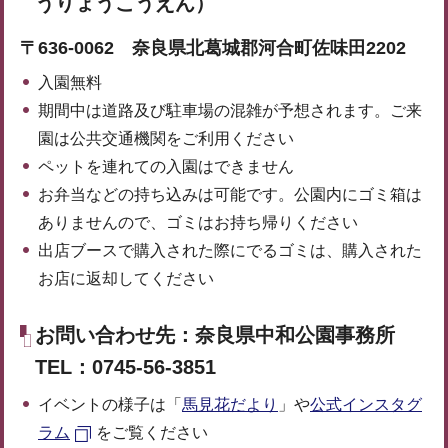
うりょうこうえん）
〒636-0062 奈良県北葛城郡河合町佐味田2202
入園無料
期間中は道路及び駐車場の混雑が予想されます。ご来
園は公共交通機関をご利用ください
ペットを連れての入園はできません
お弁当などの持ち込みは可能です。公園内にゴミ箱は
ありませんので、ゴミはお持ち帰りください
出店ブースで購入された際にでるゴミは、購入された
お店に返却してください
お問い合わせ先：奈良県中和公園事務所
TEL：0745-56-3851
イベントの様子は「
馬見花だより
」や
公式インスタグ
ラム
をご覧ください