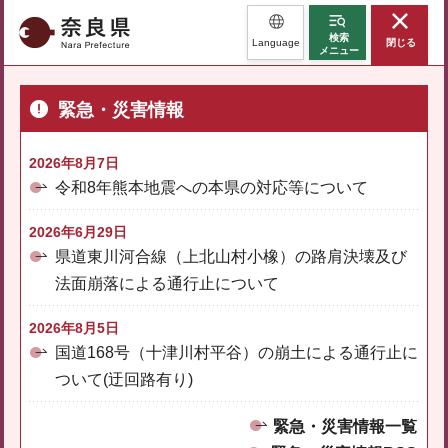
奈良県
検索
Language
閉じる
メニュー
緊急・災害情報
2026年8月7日
令和8年熊本地震への本県の対応等について
2026年6月29日
県道東川河合線（上北山村小橡）の路肩決壊及び
法面崩落による通行止について
2026年8月5日
国道168号（十津川村平谷）の崩土による通行止に
ついて(迂回路有り)
緊急・災害情報一覧