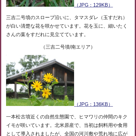
（JPG：129KB）
三吉二号墳のスロープ沿いに、タマスダレ（玉すだれ）
が白い清楚な花を咲かせています。花を玉に、細いたく
さんの葉をすだれに見立てています。
（三吉二号墳/南エリア）
（JPG：136KB）
一本松古墳近くの自然生態園で、ヒマワリの仲間のキク
イモが咲いています。北米原産で、当初は飼料用や食用
として導入されましたが、全国の河川敷や荒れ地に広が